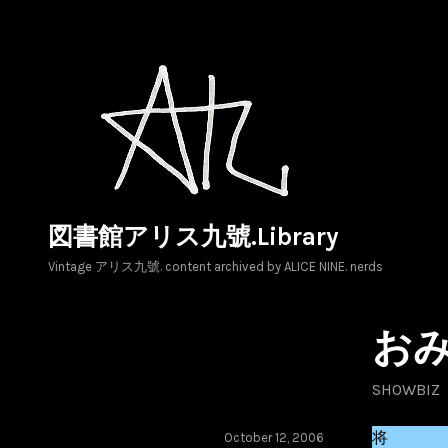
Skip
to
content
図書館アリス九號.Library
Vintage アリス九號. content archived by ALICE NINE. nerds
お
SHOWBIZ
将
October 12, 2006