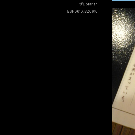
ザLibrarian
BSH0610
,
BZ0610