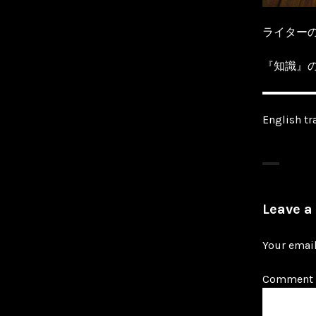
ライター
『知識』の
English tr
Leave a
Your email
Comment