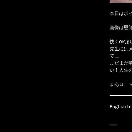
本日はボ
画像は恩師で
快くOK頂
先生には
て…。
まだまだ
い！人生の
まあローマ
English tr