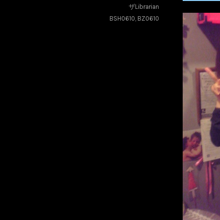
ザLibrarian
BSH0610
,
BZ0610