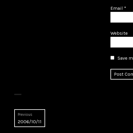
Email
*
Website
Save my
Post
Previous
Previous
2006/10/11
navigation
post: