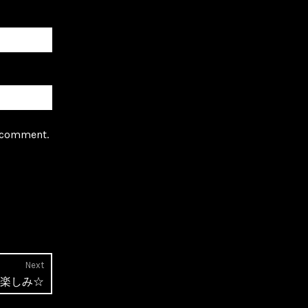
I comment.
Next
Next
楽しみ☆
post: