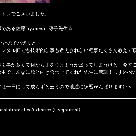
イトレでございました。
ある佐藤“ryonryon”涼子先生☆
いたのでパチリと。
メンタル面でも技術的な事も数えきれない程事たくさん教えて
学ぶ事が多くて何から手をつけようか迷ってしまうけど、今す
中でこんなに歌と向き合わせてくれた先生に感謝！っす(^-^)v
は一日にして成らずと云うので地道に練習がんばります(・v・
anslation:
alice9-diaries
(Livejournal)