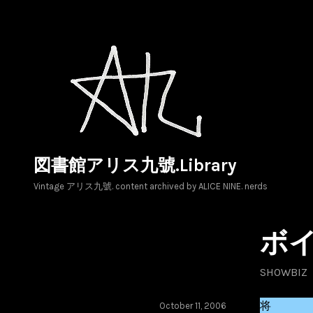
Skip
to
content
図書館アリス九號.Library
Vintage アリス九號. content archived by ALICE NINE. nerds
ボ
SHOWBIZ
将
October 11, 2006