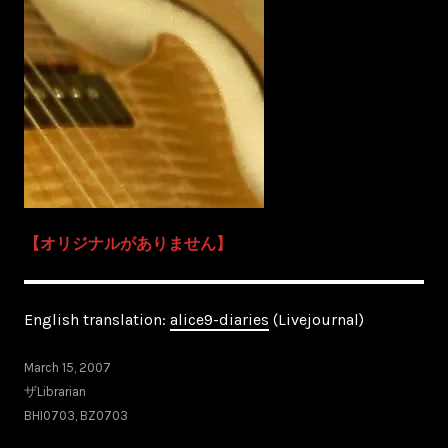
【オリジナルがありません】
English translation:
alice9-diaries
(Livejournal)
March 15, 2007
ザLibrarian
BHI0703
,
BZ0703