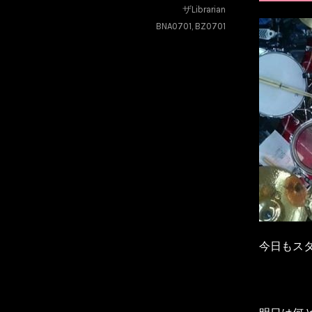
ザLibrarian
BNA0701
,
BZ0701
今日もス