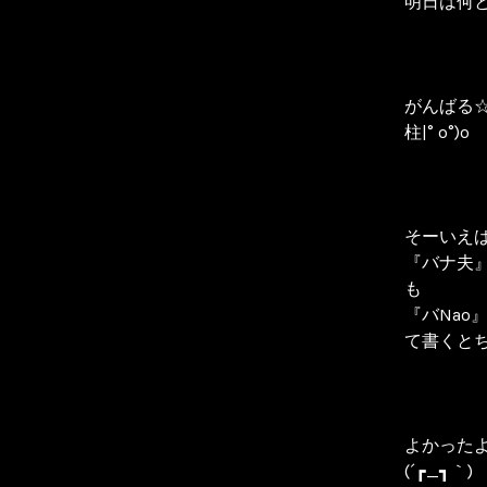
明日は何と
がんばる
柱|° o°)o
そーいえ
『バナ夫
も
『バNao
て書くと
よかった
(´┏_┓｀)