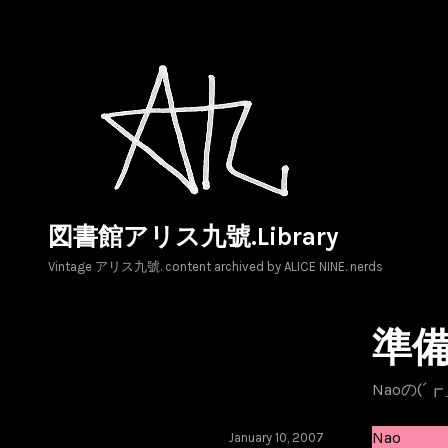
Skip
to
content
図書館アリス九號.Library
Vintage アリス九號. content archived by ALICE NINE. nerds
準
Naoの(´
Nao
January 10, 2007