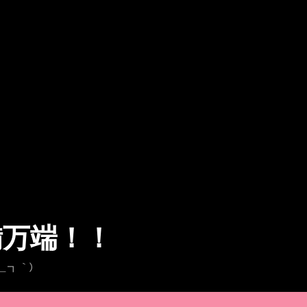
備万端！！
┏＿┓｀)