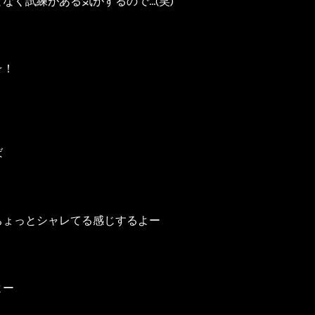
なく試練がある気がするので…(笑)
☆！
ば
』
』
ちょっとシャレてる感じするよー
よー