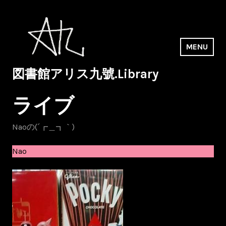
Skip
to
content
MENU
図書館アリス九號.Library
ライブ
Naoの(´┏＿┓｀)
Nao