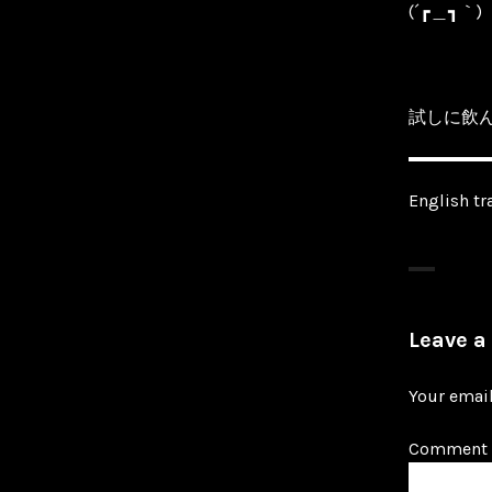
(´┏＿┓｀)
試しに飲
English tr
Leave a
Your email
Comment