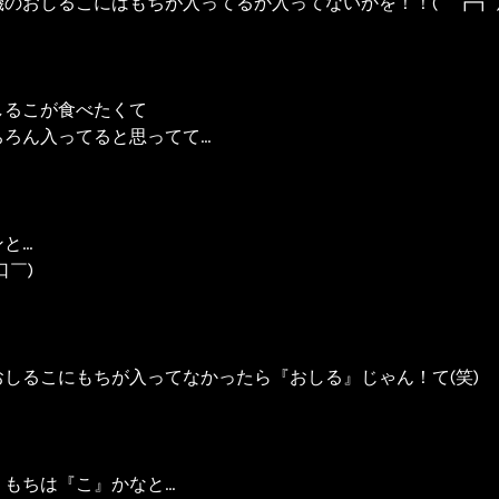
のおしるこにはもちが入ってるか入ってないかを！！(｀┏┓´
しるこが食べたくて
ちろん入ってると思ってて…
と…
口￣)
おしるこにもちが入ってなかったら『おしる』じゃん！て(笑)
くもちは『こ』かなと…