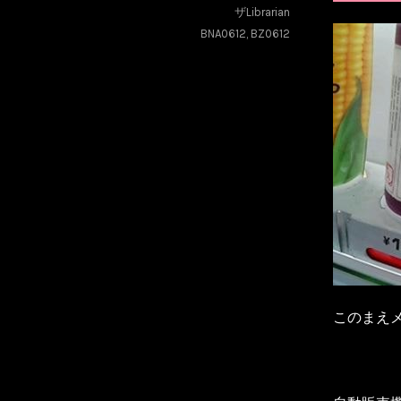
ザLibrarian
BNA0612
,
BZ0612
このまえ