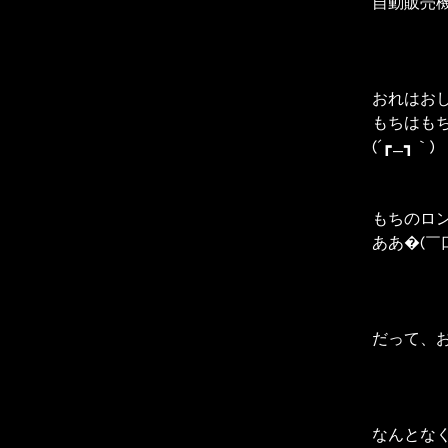
自動販売機
おれはお
もちはも
(´┏_┓｀)
もちのロン
ああ�(￣
だって、
なんとな