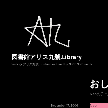
Skip
to
content
図書館アリス九號.Library
Vintage アリス九號. content archived by ALICE NINE. nerds
お
Naoの(´
Nao
December 17, 2006