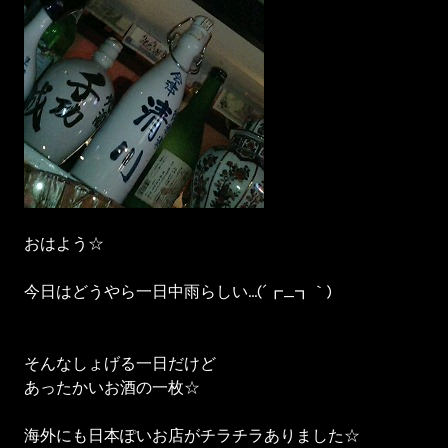
おはよう☆
今日はどうやら一日中雨らしい…(´┏_┓｀)
そんなしょげる一日だけど
あったかいお酒の一枚☆
海外にも日本ぽいお店がチラチラありました☆