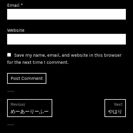
Email
*
Website
Save my name, email, and website in this browser
for the next time I comment.
Post
Previous
Next
Previous
Next
めーあーりーふー
やはり
navigation
post:
post: