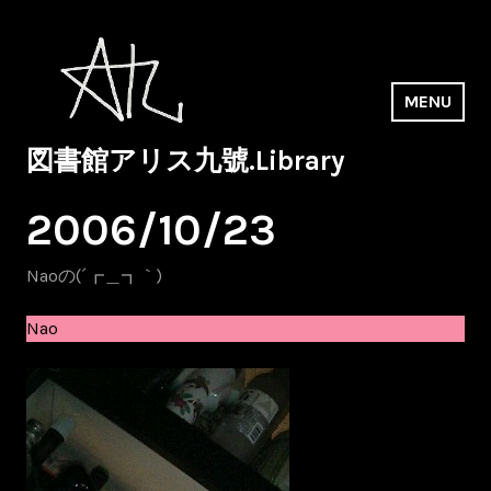
Skip
to
content
MENU
図書館アリス九號.Library
2006/10/23
Naoの(´┏＿┓｀)
Nao