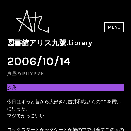
Skip
to
content
MENU
図書館アリス九號.Library
2006/10/14
真昼のJELLY FISH
沙我
今日はずっと昔から大好きな吉井和哉さんのCDを買い
に行った。
マジでかっこいい。
ロックスターとかセクシーとか俺の中では全てこの人の