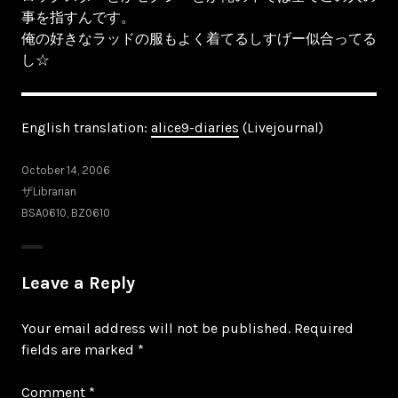
事を指すんです。
俺の好きなラッドの服もよく着てるしすげー似合ってる
し☆
English translation:
alice9-diaries
(Livejournal)
October 14, 2006
ザLibrarian
BSA0610
,
BZ0610
Leave a Reply
Your email address will not be published.
Required
fields are marked
*
Comment
*