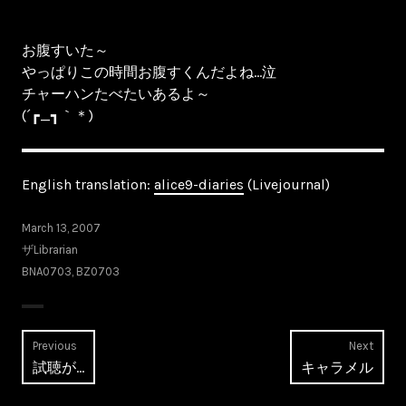
お腹すいた～
やっぱりこの時間お腹すくんだよね…泣
チャーハンたべたいあるよ～
(´┏_┓｀＊)
English translation:
alice9-diaries
(Livejournal)
March 13, 2007
ザLibrarian
BNA0703
,
BZ0703
Post
Previous
Next
Previous
Next
試聴が…
キャラメル
navigation
post:
post: