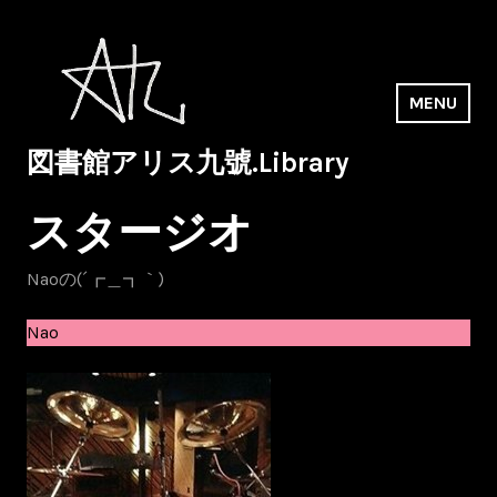
Skip
to
content
MENU
図書館アリス九號.Library
スタージオ
Naoの(´┏＿┓｀)
Nao